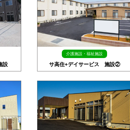
介護施設・福祉施設
施設
サ高住+デイサービス 施設②