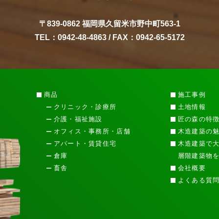
〒839-0862 福岡県久留米市野中町563-1
TEL：
0942-48-4863
/ FAX：0942-65-5172
商品
施工事例
クリニック・診療所
土地情報
介護・福祉施設
匠の森の特
オフィス・事務所・店舗
木造建築の
アパート・賃貸住宅
木造建築で
倉庫
層階建築物
畜舎
会社概要
よくある質