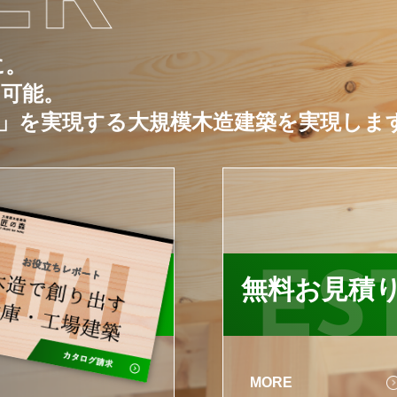
に。
ー可能。
」を実現する大規模木造建築を実現しま
LOG
ES
無料お見積
MORE