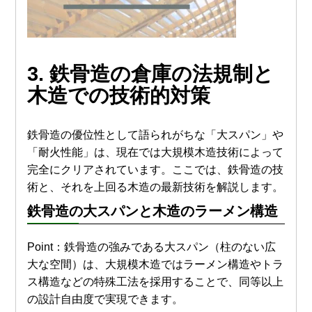
3.
鉄骨造の倉庫
の法規制と
木造
での技術的対策
鉄骨造の優位性として語られがちな「大スパン」や
「耐火性能」は、現在では大規模木造技術によって
完全にクリアされています。ここでは、鉄骨造の技
術と、それを上回る木造の最新技術を解説します。
鉄骨造
の
大スパン
と
木造
の
ラーメン構造
Point：鉄骨造の強みである大スパン（柱のない広
大な空間）は、大規模木造ではラーメン構造やトラ
ス構造などの特殊工法を採用することで、同等以上
の設計自由度で実現できます。