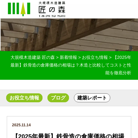
大規模木造建築 匠の森
>
新着情報
>
お役立ち情報
>
【2025年
最新】鉄骨造の倉庫価格の相場は？木造と比較してコストと性
能を徹底分析
お役立ち情報
ブログ
建築レポート
2025.11.14
【2025年最新】鉄骨造の倉庫価格の相場