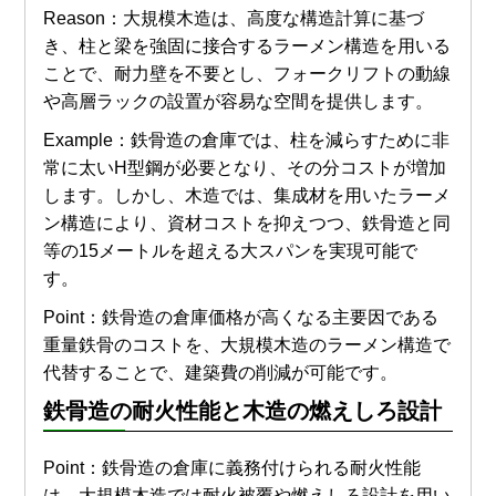
Reason：大規模木造は、高度な構造計算に基づ
き、柱と梁を強固に接合するラーメン構造を用いる
ことで、耐力壁を不要とし、フォークリフトの動線
や高層ラックの設置が容易な空間を提供します。
Example：鉄骨造の倉庫では、柱を減らすために非
常に太いH型鋼が必要となり、その分コストが増加
します。しかし、木造では、集成材を用いたラーメ
ン構造により、資材コストを抑えつつ、鉄骨造と同
等の15メートルを超える大スパンを実現可能で
す。
Point：鉄骨造の倉庫価格が高くなる主要因である
重量鉄骨のコストを、大規模木造のラーメン構造で
代替することで、建築費の削減が可能です。
鉄骨造
の
耐火性能
と
木造
の
燃えしろ設計
Point：鉄骨造の倉庫に義務付けられる耐火性能
は、大規模木造では耐火被覆や燃えしろ設計を用い